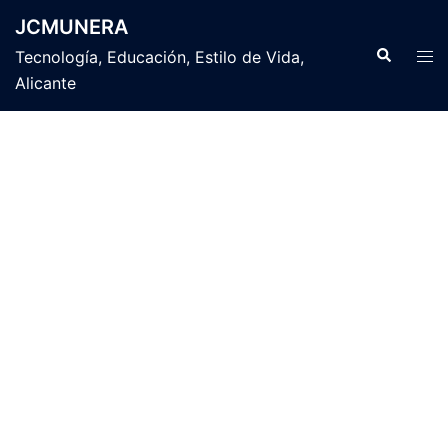
Saltar
JCMUNERA
al
Buscar
Alte
Tecnología, Educación, Estilo de Vida,
contenido
men
Alicante