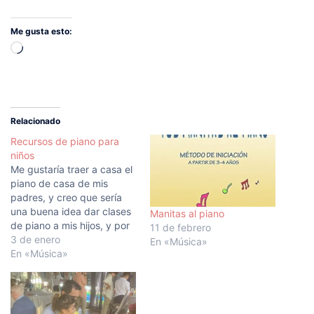
Me gusta esto:
Cargando...
Relacionado
Recursos de piano para
niños
Me gustaría traer a casa el
piano de casa de mis
padres, y creo que sería
una buena idea dar clases
Manitas al piano
de piano a mis hijos, y por
11 de febrero
que no, a mi mujer
3 de enero
En «Música»
también. Personalmente
En «Música»
uno de los métodos que
más me ha ayudado a
avanzar como pianista,
han sido…