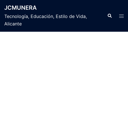
Saltar
JCMUNERA
al
Buscar
Alte
Tecnología, Educación, Estilo de Vida,
contenido
men
Alicante