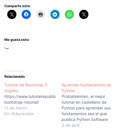
Comparte esto:
Me gusta esto:
Cargando...
Relacionado
Tutorial de Bootstrap 5
Aprender fundamentos de
(inglés)
Python
https://www.tutorialrepublic.com/twitter-
Probablemten, el mejor
bootstrap-tutorial/
tutorial en castellano de
11 de marzo
Python para aprender sus
En «Educación»
fundamentos sea el que
publica Python Software
Foundation: Python.org
3 de abril