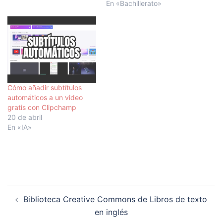
Tiene una navegación
En «Bachillerato»
aceptable, una estructura
por temas, y ejemplos
listos para practicar cada
unos de los puntos. Creo
que puede funcionar bien
para empezar Python de
cero y dedicarle…
Cómo añadir subtítulos
automáticos a un video
gratis con Clipchamp
20 de abril
En «IA»
Navegación
Biblioteca Creative Commons de Libros de texto
de
en inglés
entradas