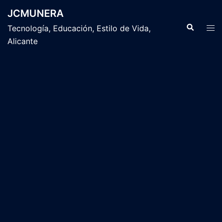
Saltar
JCMUNERA
al
Buscar
Alte
Tecnología, Educación, Estilo de Vida,
contenido
men
Alicante