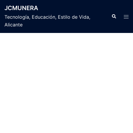
Saltar
JCMUNERA
al
Buscar
Alte
Tecnología, Educación, Estilo de Vida,
contenido
men
Alicante