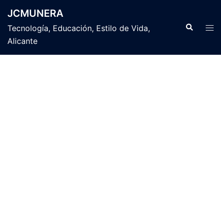
Saltar
JCMUNERA
al
Buscar
Alte
Tecnología, Educación, Estilo de Vida,
contenido
men
Alicante