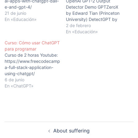
ai-apps-with-chatgpt-dall-
OpenAI GPT-2 Output
e-and-gpt-4/
Detector Demo GPTZeroX
21 de junio
by Edward Tian (Princeton
En «Educación»
University) DetectGPT by
Stanford University
2 de febrero
En «Educación»
Curso: Cómo usar ChatGPT
para programar
Curso de 2 horas Youtube:
https://www.freecodecamp.org/news/build-
a-full-stack-application-
using-chatgpt/
6 de junio
En «ChatGPT»
Navegación
About suffering
de