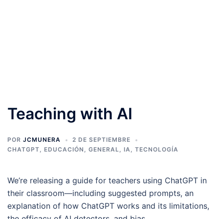
Teaching with AI
POR
JCMUNERA
2 DE SEPTIEMBRE
CHATGPT
,
EDUCACIÓN
,
GENERAL
,
IA
,
TECNOLOGÍA
We’re releasing a guide for teachers using ChatGPT in
their classroom—including suggested prompts, an
explanation of how ChatGPT works and its limitations,
the efficacy of AI detectors, and bias.