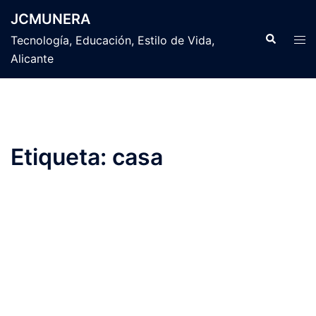
Saltar
JCMUNERA
al
Buscar
Alte
Tecnología, Educación, Estilo de Vida,
contenido
men
Alicante
Etiqueta:
casa