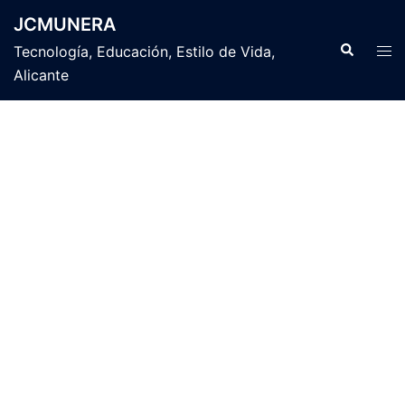
Saltar
JCMUNERA
al
Buscar
Alte
Tecnología, Educación, Estilo de Vida,
contenido
men
Alicante