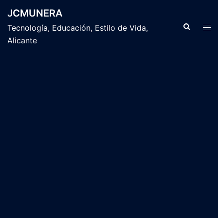
Saltar
JCMUNERA
al
Buscar
Alte
Tecnología, Educación, Estilo de Vida,
contenido
men
Alicante