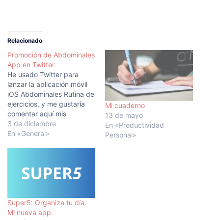
Relacionado
Promoción de Abdominales
App en Twitter
He usado Twitter para
lanzar la aplicación móvil
iOS Abdominales Rutina de
ejercicios, y me gustaría
Mi cuaderno
comentar aquí mis
13 de mayo
impresiones. Inicialmente
3 de diciembre
En «Productividad
esta app fue lanzada como
En «General»
Personal»
gratuita. Menciones: muy
gratas sorpresas Mi
número de seguidores en
Twitter es limitado por lo
que tenía claro que si
quería obtener cierta
visibilidad…
Super5: Organiza tu día.
Mi nueva app.