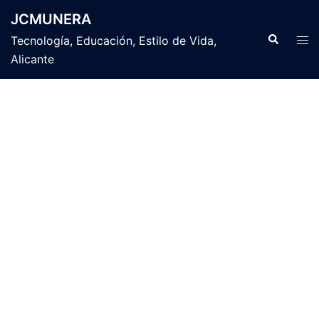
Saltar
JCMUNERA
al
Buscar
Alte
Tecnología, Educación, Estilo de Vida,
contenido
men
Alicante