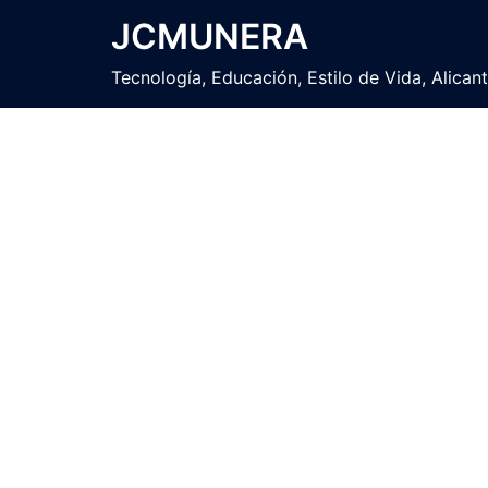
Saltar
JCMUNERA
al
contenido
Tecnología, Educación, Estilo de Vida, Alican