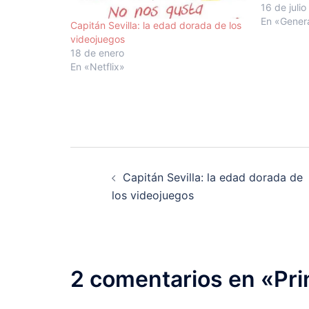
mi colegio.
16 de julio
alguien qu
En «Gener
Capitán Sevilla: la edad dorada de los
continuame
videojuegos
bajo" (est
18 de enero
En «Netflix»
Navegación
Capitán Sevilla: la edad dorada de
de
los videojuegos
entradas
2 comentarios en «
Pri