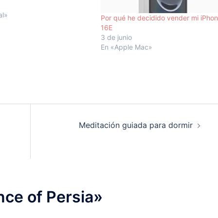
 Acepté el "reto", para mi,
e suele busca
al»
Por qué he decidido vender mi iPho
nte mantener un "perfil
16E
o daría para una…
3 de junio
En «Apple Mac»
Meditación guiada para dormir
nce of Persia
»