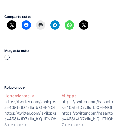
Comparte esto:
Me gusta esto:
Cargando...
Relacionado
Herramientas IA
AI Apps
https://twitter.com/javilop/status/1629876030088564736?
https://twitter.com/hasantoxr/st
s=46&t=tD7zIlu_biQHFNOhQkEeLg
s=46&t=tD7zIlu_biQHFNOhQkEeLg
https://twitter.com/javilop/status/1629876030088564736?
https://twitter.com/hasantoxr/st
s=46&t=tD7zIlu_biQHFNOhQkEeLg
s=46&t=tD7zIlu_biQHFNOhQkEeLg
8 de marzo
7 de marzo