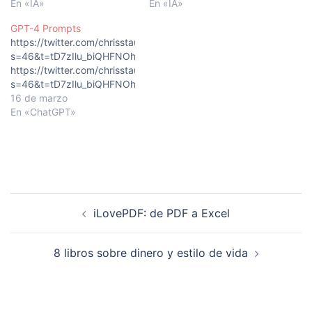
En «IA»
En «IA»
GPT-4 Prompts
https://twitter.com/chrisstaud/status/1635908282601684997?
s=46&t=tD7zIlu_biQHFNOhQkEeLg
https://twitter.com/chrisstaud/status/1635908282601684997?
s=46&t=tD7zIlu_biQHFNOhQkEeLg
16 de marzo
En «ChatGPT»
Navegación
iLovePDF: de PDF a Excel
de
entradas
8 libros sobre dinero y estilo de vida