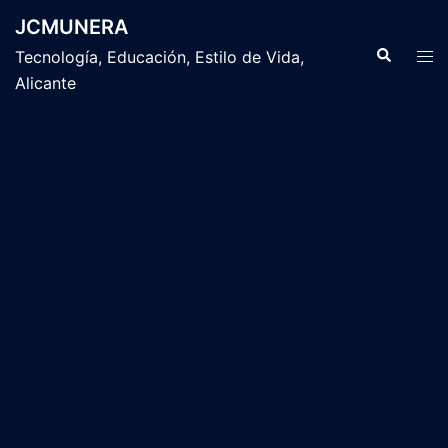
Saltar
JCMUNERA
al
Buscar
Alte
Tecnología, Educación, Estilo de Vida,
contenido
men
Alicante