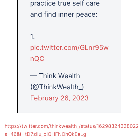
practice true self care
and find inner peace:
1.
pic.twitter.com/GLnr95w
nQC
— Think Wealth
(@ThinkWealth_)
February 26, 2023
https://twitter.com/thinkwealth_/status/162983243280
s=46&t=tD7zIlu_biQHFNOhQkEeLg