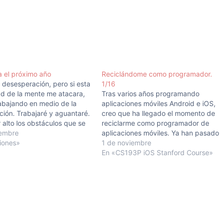
 el próximo año
Reciclándome como programador.
a desesperación, pero si esta
1/16
d de la mente me atacara,
Tras varios años programando
rabajando en medio de la
aplicaciones móviles Android e iOS,
ión. Trabajaré y aguantaré.
creo que ha llegado el momento de
 alto los obstáculos que se
reciclarme como programador de
mis pies, y mantendré los
iembre
aplicaciones móviles. Ya han pasado
 en las metas por encima de
iones»
bastantes años desde que leí mis
1 de noviembre
, porque sé que…
primeros libro sobre programación e
En «CS193P iOS Stanford Course»
Android, y un par de años más tarde
el primer libro sobre programación
en…