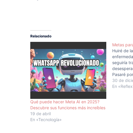
Relacionado
Metas para
Huiré de l
enfermeda
seguiría t
desesperac
Pasaré por
yerguen a 
30 de dic
ojos fijos
En «Reflex
mi cabeza
Qué puede hacer Meta AI en 2025?
Descubre sus funciones más increíbles
19 de abril
En «Tecnología»