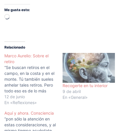
Me gusta esto:
Cargando...
Relacionado
Marco Aurelio: Sobre el
retiro
“Se buscan retiros en el
campo, en la costa y en el
monte. Tú también sueles
anhelar tales retiros. Pero
Recogerte en tu interior
todo eso es de lo más
9 de abril
vulgar, porque puedes, en
12 de junio
En «General»
el momento que te
En «Reflexiones»
apetezca, retirarte en ti
Aquí y ahora. Consciencia
mismo. En ninguna parte
“pon sólo la atención en
un hombre se retira con
estas consideraciones, y al
mayor tranquilidad y…
mismo tiempo acuérdate