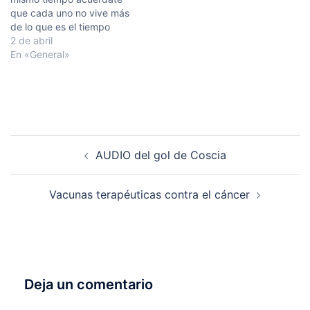
que cada uno no vive más
de lo que es el tiempo
presente en que vive, que
2 de abril
es un punto indivisible, y
En «General»
que todo el resto de su
vida, o ya lo acabó de vivir,
o es incierto…
Navegación
AUDIO del gol de Coscia
de
entradas
Vacunas terapéuticas contra el cáncer
Deja un comentario