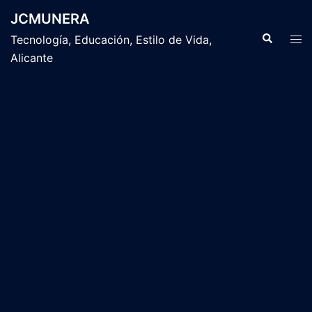
Saltar
JCMUNERA
al
Buscar
Alte
Tecnología, Educación, Estilo de Vida,
contenido
men
Alicante