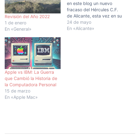
en este blog un nuevo
fracaso del Hércules C.F.
de Alicante, esta vez en su
Revisión del Año 2022
intento de ascenso a la 1ª
24 de mayo
1 de enero
RFEF. En ese momento se
En «Alicante»
En «General»
empezaba a fraguar una
manifestación contra el
actual propietario del club,
cuyos permisos habían
sido…
Apple vs IBM: La Guerra
que Cambió la Historia de
la Computadora Personal
15 de marzo
En «Apple Mac»
Navegación