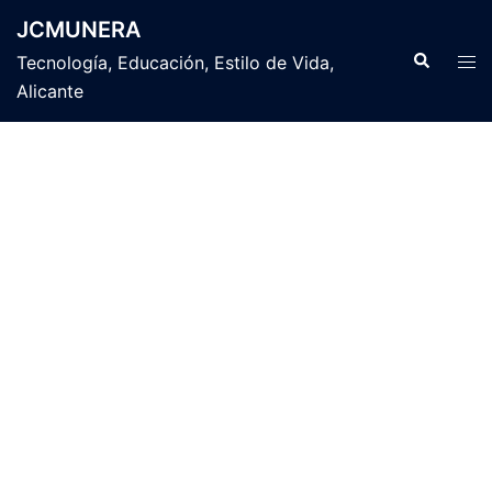
Saltar
JCMUNERA
al
Buscar
Alte
Tecnología, Educación, Estilo de Vida,
contenido
men
Alicante