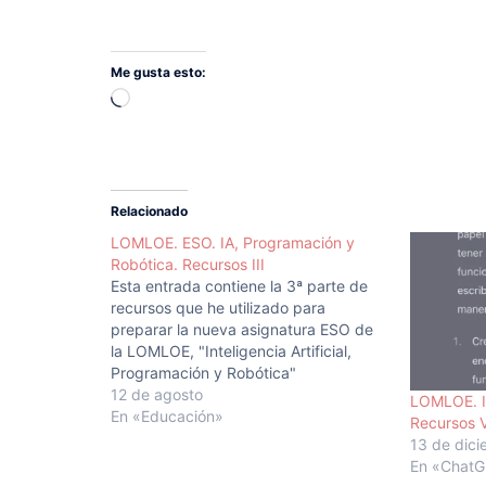
Me gusta esto:
Cargando...
Relacionado
LOMLOE. ESO. IA, Programación y
Robótica. Recursos III
Esta entrada contiene la 3ª parte de
recursos que he utilizado para
preparar la nueva asignatura ESO de
la LOMLOE, "Inteligencia Artificial,
Programación y Robótica"
Fundamentos de la IA: Cómo aprende
12 de agosto
LOMLOE. I
nuestro cerebro - Daniel Rocandio
En «Educación»
Recursos 
- https://www.ilerna.es/blog/aprende-
13 de dic
con-ilerna-online/sanidad/como-
En «Chat
aprende-nuestro-cerebro/Árboles de