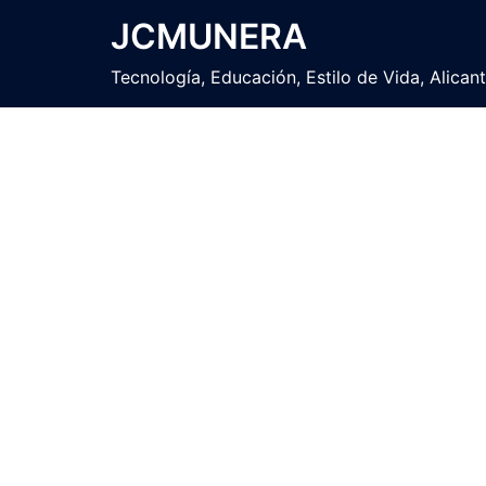
Saltar
JCMUNERA
al
contenido
Tecnología, Educación, Estilo de Vida, Alican