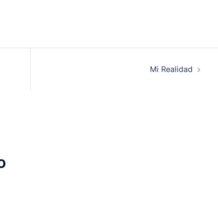
es/es/que-
htmBig
Mi Realidad
-
ural_network
o