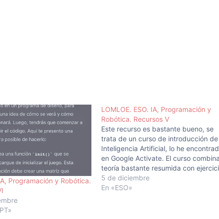
LOMLOE. ESO. IA, Programación y
Robótica. Recursos V
Este recurso es bastante bueno, se
trata de un curso de introducción de
Inteligencia Artificial, lo he encontra
en Google Activate. El curso combin
teoría bastante resumida con ejercic
tipo test. El bloque de Inteligencia
5 de diciembre
A, Programación y Robótica.
Artificial de la asignatura, creo que e
En «ESO»
VI
el que menos recursos educativos
iembre
tiene, y tal…
GPT»