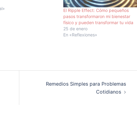
sto de su vida, o ya lo acabó
 es incierto…
al»
El Ripple Effect: Cómo pequeños
pasos transformaron mi bienestar
físico y pueden transformar tu vida
25 de enero
En «Reflexiones»
Remedios Simples para Problemas
Cotidianos