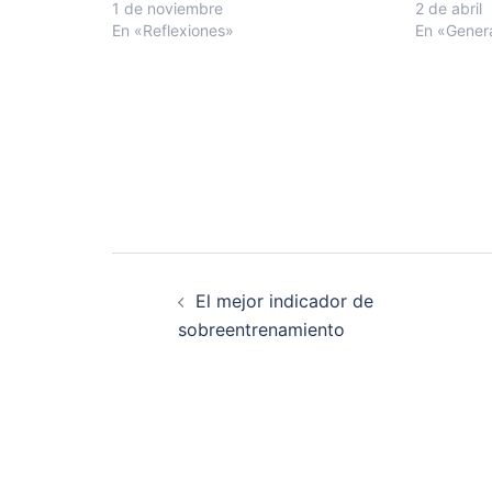
la Dana de Valencia, me hacen
1 de noviembre
todo el re
2 de abril
reflexionar sobre el milagro de la vida,
En «Reflexiones»
de vivir, o
En «Gener
la fragilidad…
Navegación
El mejor indicador de
de
sobreentrenamiento
entradas