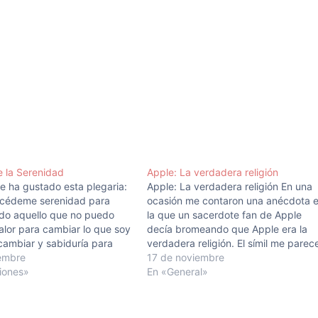
e la Serenidad
Apple: La verdadera religión
 ha gustado esta plegaria:
Apple: La verdadera religión En una
ncédeme serenidad para
ocasión me contaron una anécdota 
odo aquello que no puedo
la que un sacerdote fan de Apple
alor para cambiar lo que soy
decía bromeando que Apple era la
ambiar y sabiduría para
verdadera religión. El símil me parec
a diferencia. Reinhold
iembre
acertado, ya que al igual que la fe e
17 de noviembre
asta hoy no sabia que
iones»
algo difícil de explicar con palabras,
En «General»
rte de un texto más largo:
ser de Apple también…
ía a día;disfrutando…