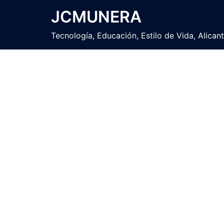
Saltar
JCMUNERA
al
contenido
Tecnología, Educación, Estilo de Vida, Alican