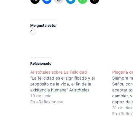
Me gusta esto:
Cargando...
Relacionado
Aristóteles sobre La Felicidad
Plegaria d
“La felicidad es el significado y el
Siempre me
propósito de la vida, el fin de la
Señor, co
existencia humana” Aristóteles
aceptar t
10 de junio
cambiar, v
En «Reflexiones»
capaz de c
entender l
31 de dic
Niebuhr H
En «Reflex
formaba pa
Viviendo d