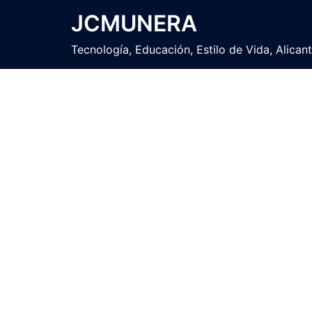
Saltar
JCMUNERA
al
contenido
Tecnología, Educación, Estilo de Vida, Alican