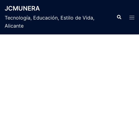
Saltar
JCMUNERA
al
Buscar
Alte
Tecnología, Educación, Estilo de Vida,
contenido
men
Alicante