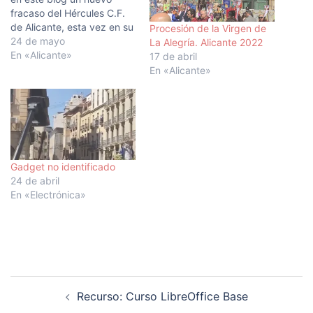
fracaso del Hércules C.F.
de Alicante, esta vez en su
Procesión de la Virgen de
intento de ascenso a la 1ª
24 de mayo
La Alegría. Alicante 2022
RFEF. En ese momento se
En «Alicante»
17 de abril
empezaba a fraguar una
En «Alicante»
manifestación contra el
actual propietario del club,
cuyos permisos habían
sido…
Gadget no identificado
24 de abril
En «Electrónica»
Navegación
Recurso: Curso LibreOffice Base
de