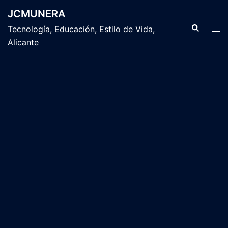
Saltar
JCMUNERA
al
Buscar
Alte
Tecnología, Educación, Estilo de Vida,
contenido
men
Alicante