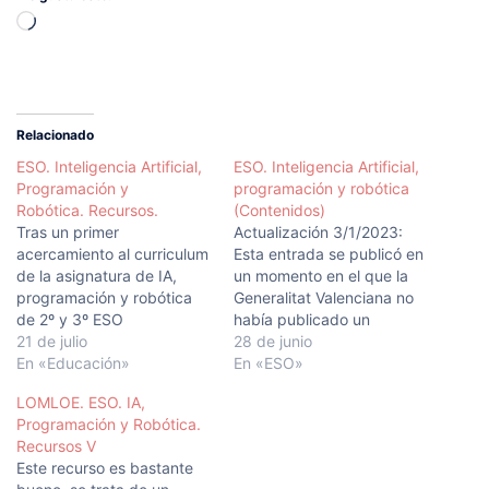
Cargando...
Relacionado
ESO. Inteligencia Artificial,
ESO. Inteligencia Artificial,
Programación y
programación y robótica
Robótica. Recursos.
(Contenidos)
Tras un primer
Actualización 3/1/2023:
acercamiento al curriculum
Esta entrada se publicó en
de la asignatura de IA,
un momento en el que la
programación y robótica
Generalitat Valenciana no
de 2º y 3º ESO
había publicado un
(Comunidad Valenciana),
21 de julio
extracto del currículo, y es
28 de junio
analizando sus contenidos
En «Educación»
posible que desde
En «ESO»
y criterios de evaluación, y
entonces se haya realizado
LOMLOE. ESO. IA,
ante la ausencia de libros
una alguna corrección. Se
Programación y Robótica.
de texto se ajusten al
recomienda contrastar
Recursos V
currículum de dicha
este documento con el
Este recurso es bastante
asignatura , me he lanzado
documento oficial. La