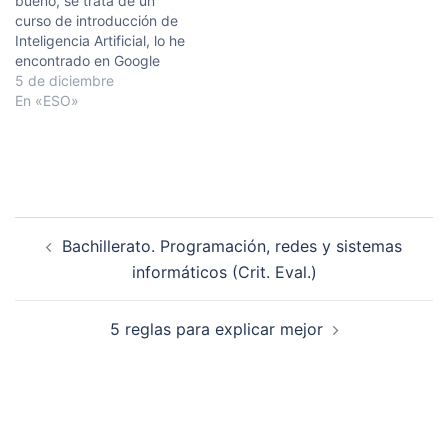
bueno, se trata de un
a preparar recopilar…
LOMLOE en la Comunidad
curso de introducción de
Valenciana incorpora…
Inteligencia Artificial, lo he
encontrado en Google
Activate. El curso combina
5 de diciembre
teoría bastante resumida
En «ESO»
con ejercicios tipo test. El
bloque de Inteligencia
Artificial de la asignatura,
creo que es el que menos
recursos educativos tiene,
y tal…
Navegación
Bachillerato. Programación, redes y sistemas
de
informáticos (Crit. Eval.)
entradas
5 reglas para explicar mejor