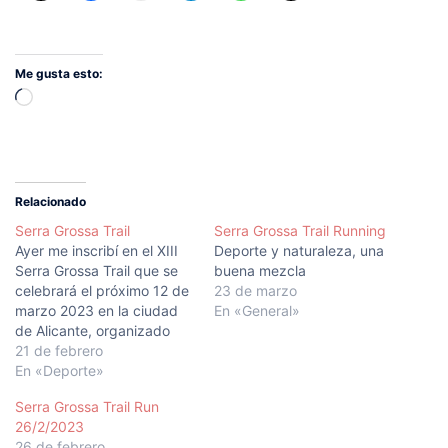
Me gusta esto:
Cargando...
Relacionado
Serra Grossa Trail
Serra Grossa Trail Running
Ayer me inscribí en el XIII
Deporte y naturaleza, una
Serra Grossa Trail que se
buena mezcla
celebrará el próximo 12 de
23 de marzo
marzo 2023 en la ciudad
En «General»
de Alicante, organizado
por 15Cumbres.com. Es
21 de febrero
una carrera que me hace
En «Deporte»
especial ilusión ya que será
Serra Grossa Trail Run
mi primer trail y la Serra
26/2/2023
Grossa es un lugar en el
26 de febrero