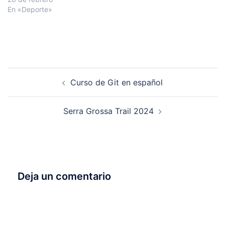
que…
En «Deporte»
Navegación
Curso de Git en español
de
entradas
Serra Grossa Trail 2024
Deja un comentario