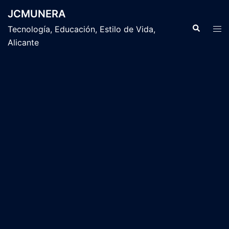
Saltar
JCMUNERA
al
Buscar
Alte
Tecnología, Educación, Estilo de Vida,
contenido
men
Alicante