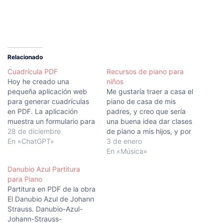
Relacionado
Cuadrícula PDF
Recursos de piano para
Hoy he creado una
niños
pequeña aplicación web
Me gustaría traer a casa el
para generar cuadrículas
piano de casa de mis
en PDF. La aplicación
padres, y creo que sería
muestra un formulario para
una buena idea dar clases
introducir: título, título de
28 de diciembre
de piano a mis hijos, y por
las columnas y filas,
En «ChatGPT»
que no, a mi mujer
3 de enero
número de filas y número
también. Personalmente
En «Música»
de columnas. Todo ha
uno de los métodos que
Danubio Azul Partitura
empezado con este simple
más me ha ayudado a
para Piano
promtp en ChatGPT. Crea
avanzar como pianista,
Partitura en PDF de la obra
una aplicación web que
han sido…
El Danubio Azul de Johann
genere una cuadrícula…
Strauss. Danubio-Azul-
Johann-Strauss-