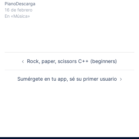
PianoDescarga
16 de febrero
En «Música»
Navegación
Rock, paper, scissors C++ (beginners)
de
entradas
Sumérgete en tu app, sé su primer usuario