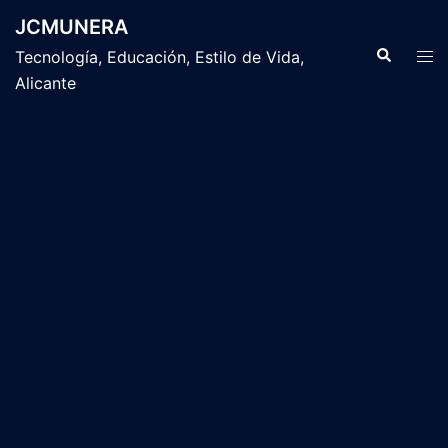
Saltar
JCMUNERA
al
Buscar
Alte
Tecnología, Educación, Estilo de Vida,
contenido
men
Alicante