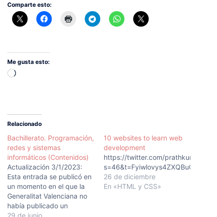
Comparte esto:
Me gusta esto:
Cargando...
Relacionado
Bachillerato. Programación,
10 websites to learn web
redes y sistemas
development
informáticos (Contenidos)
https://twitter.com/prathkum/sta
Actualización 3/1/2023:
s=46&t=Fyiwlovys4ZXQBu0qBwD
Esta entrada se publicó en
26 de diciembre
un momento en el que la
En «HTML y CSS»
Generalitat Valenciana no
había publicado un
extracto del currículo, y es
29 de junio