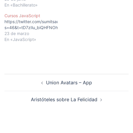
posible que desde
En «Bachillerato»
entonces se haya realizado
Cursos JavaScript
una alguna corrección. Se
https://twitter.com/sumitsaurabh927/status/1637358551042600
recomienda contrastar
s=46&t=tD7zIlu_biQHFNOhQkEeLg
este documento con el
23 de marzo
documento oficial. La
En «JavaScript»
asignatura optativa
"Programación, redes y
sistemas…
Navegación
Union Avatars – App
de
entradas
Aristóteles sobre La Felicidad