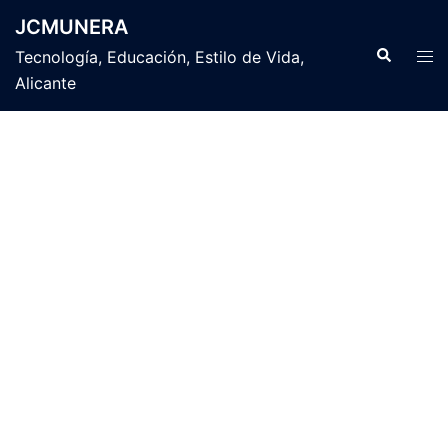
Saltar
JCMUNERA
al
Buscar
Alte
Tecnología, Educación, Estilo de Vida,
contenido
men
Alicante