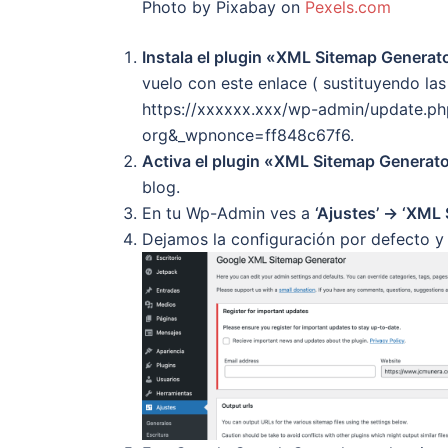
Photo by Pixabay on
Pexels.com
Instala el plugin «XML Sitemap Generat
vuelo con este enlace ( sustituyendo la
https://xxxxxx.xxx/wp-admin/update.ph
org&_wpnonce=ff848c67f6.
Activa el plugin «XML Sitemap Generato
blog.
En tu Wp-Admin ves a
‘Ajustes’ -> ‘XML
Dejamos la configuración por defecto 