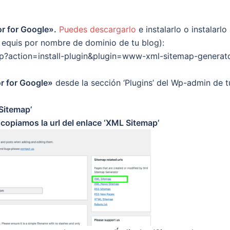
or for Google».
Puedes descargarlo
e instalarlo o instalarlo 
s equis por nombre de dominio de tu blog):
p?action=install-plugin&plugin=www-xml-sitemap-generat
r for Google»
desde la sección ‘Plugins’ del Wp-admin de t
 Sitemap’
y
copiamos la url del enlace ‘XML Sitemap’