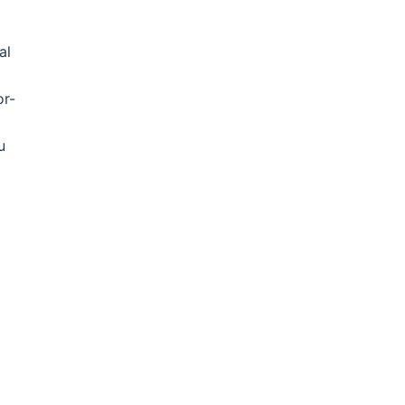
al
or-
u