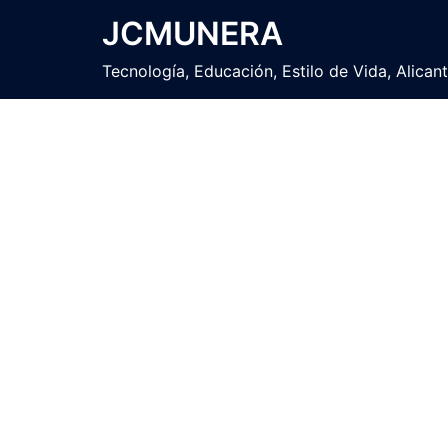
Saltar
JCMUNERA
al
contenido
Tecnología, Educación, Estilo de Vida, Alican