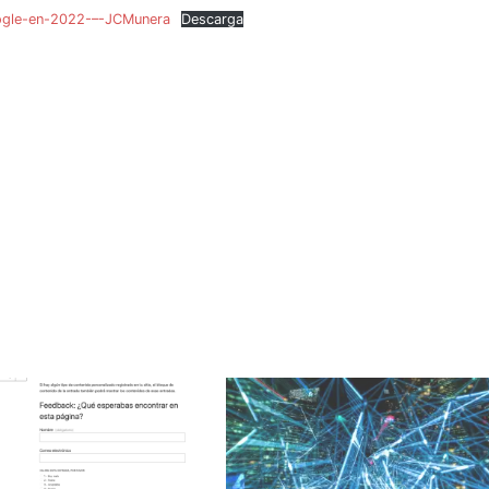
ogle-en-2022-–-JCMunera
Descarga