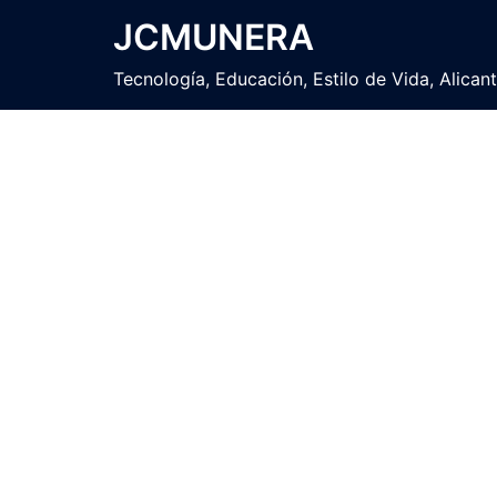
Saltar
JCMUNERA
al
contenido
Tecnología, Educación, Estilo de Vida, Alican