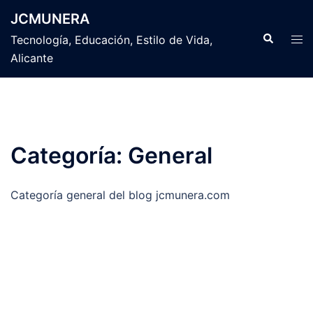
Saltar
JCMUNERA
al
Buscar
Alte
Tecnología, Educación, Estilo de Vida,
contenido
men
Alicante
Categoría:
General
Categoría general del blog jcmunera.com