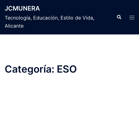
Saltar
JCMUNERA
al
Buscar
Alte
Tecnología, Educación, Estilo de Vida,
contenido
men
Alicante
Categoría:
ESO