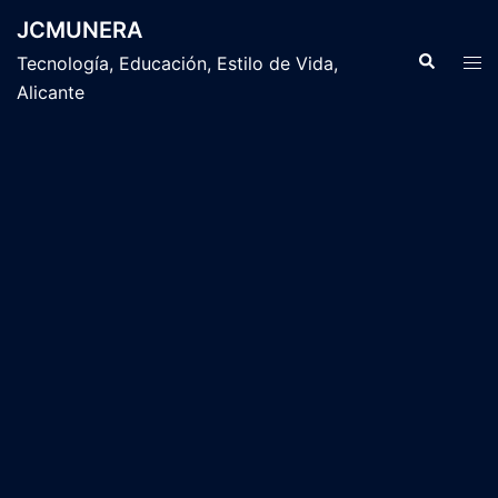
Saltar
JCMUNERA
al
Buscar
Alte
Tecnología, Educación, Estilo de Vida,
contenido
men
Alicante