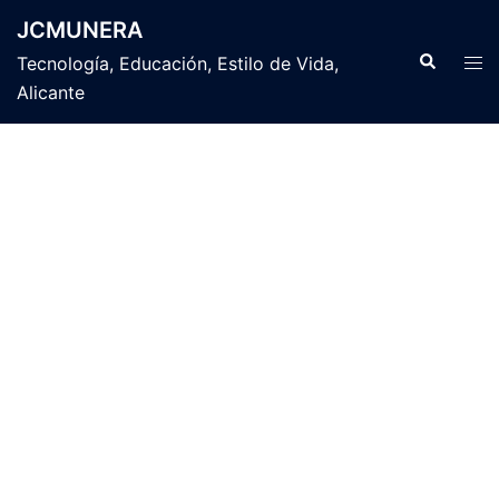
Saltar
JCMUNERA
al
Buscar
Alte
Tecnología, Educación, Estilo de Vida,
contenido
men
Alicante