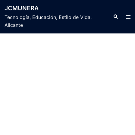
Saltar
JCMUNERA
al
Buscar
Alte
Tecnología, Educación, Estilo de Vida,
contenido
men
Alicante