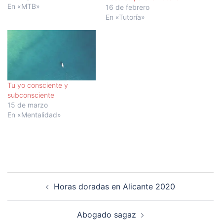
que no se usa en
En «MTB»
16 de febrero
castellano, y cuya
En «Tutoría»
traducción más próxima
creo que sería:
desplazamiento o
trayecto... Ir a trabajo o a…
Tu yo consciente y
subconsciente
15 de marzo
En «Mentalidad»
Navegación
Horas doradas en Alicante 2020
de
entradas
Abogado sagaz