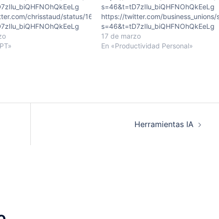
D7zIlu_biQHFNOhQkEeLg
s=46&t=tD7zIlu_biQHFNOhQkEeLg
564736?
witter.com/chrisstaud/status/1635908282601684997?
https://twitter.com/business_unio
D7zIlu_biQHFNOhQkEeLg
s=46&t=tD7zIlu_biQHFNOhQkEeLg
zo
17 de marzo
GPT»
En «Productividad Personal»
Herramientas IA
o