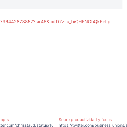
9482796442873857?s=46&t=tD7zIlu_biQHFNOhQkEeLg
ompts
Sobre productividad y focus
564736?
witter.com/chrisstaud/status/1635908282601684997?
https://twitter.com/business_unio