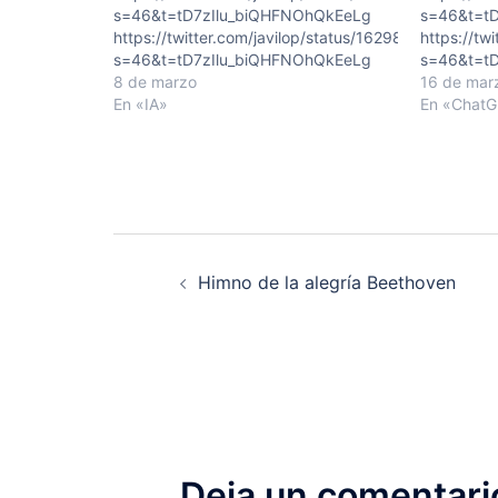
s=46&t=tD7zIlu_biQHFNOhQkEeLg
s=46&t=t
https://twitter.com/javilop/status/1629876030088
https://t
s=46&t=tD7zIlu_biQHFNOhQkEeLg
s=46&t=t
8 de marzo
16 de mar
En «IA»
En «Chat
Navegación
Himno de la alegría Beethoven
de
entradas
Deja un comentari