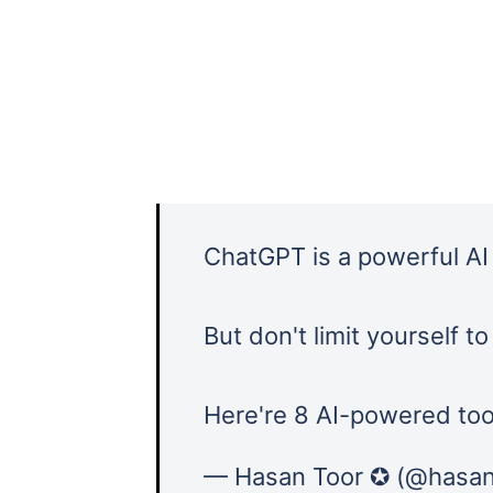
ChatGPT is a powerful AI 
But don't limit yourself t
Here're 8 AI-powered tool
— Hasan Toor ✪ (@hasan