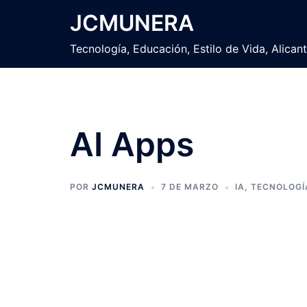
Saltar
JCMUNERA
al
contenido
Tecnología, Educación, Estilo de Vida, Alican
AI Apps
POR
JCMUNERA
7 DE MARZO
IA
,
TECNOLOGÍ