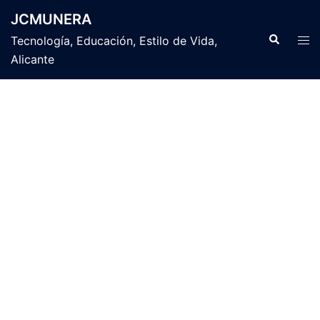
Saltar
JCMUNERA
al
Buscar
Alte
Tecnología, Educación, Estilo de Vida,
contenido
men
Alicante