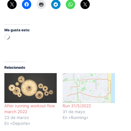
Me gusta esto:
Cargando...
Relacionado
After running workout flow
Run 31/5/2022
march 2022
31 de mayo
23 de marzo
En «Running»
En «Deporte»