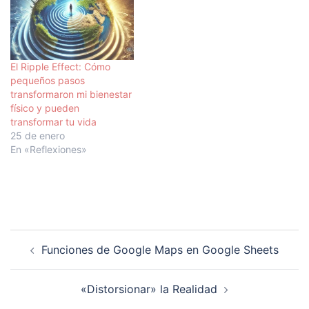
maravilloso. Las fuerzas,
otros muchos. Por eso es
facultades y talentos
importante escuchar a los
ocultos cobran vida, y
usuarios y tener muy en
descubres que eres una…
cuenta sus…
El Ripple Effect: Cómo
pequeños pasos
transformaron mi bienestar
físico y pueden
transformar tu vida
25 de enero
En «Reflexiones»
Navegación
Funciones de Google Maps en Google Sheets
de
entradas
«Distorsionar» la Realidad