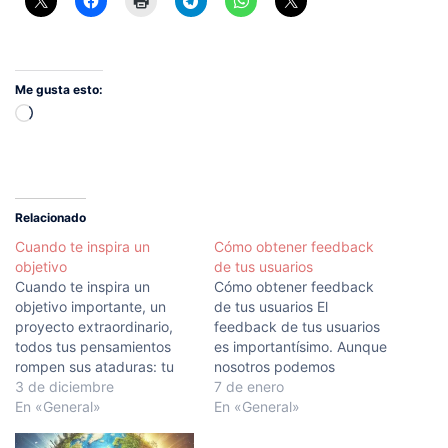
Me gusta esto:
Cargando...
Relacionado
Cuando te inspira un
Cómo obtener feedback
objetivo
de tus usuarios
Cuando te inspira un
Cómo obtener feedback
objetivo importante, un
de tus usuarios El
proyecto extraordinario,
feedback de tus usuarios
todos tus pensamientos
es importantísimo. Aunque
rompen sus ataduras: tu
nosotros podemos
mente supera los límites, tu
3 de diciembre
convertirnos en usuario de
7 de enero
conciencia se expande en
En «General»
nuestra app, nuestra
En «General»
todas direcciones y tú te
misión no se reduce a un
ves en un mundo nuevo y
único usuario (yo) sino a