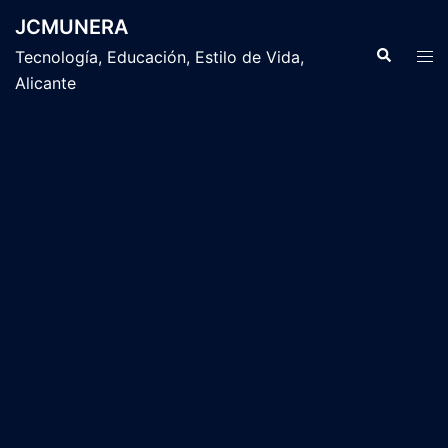
Saltar
JCMUNERA
al
Buscar
Alte
Tecnología, Educación, Estilo de Vida,
contenido
men
Alicante