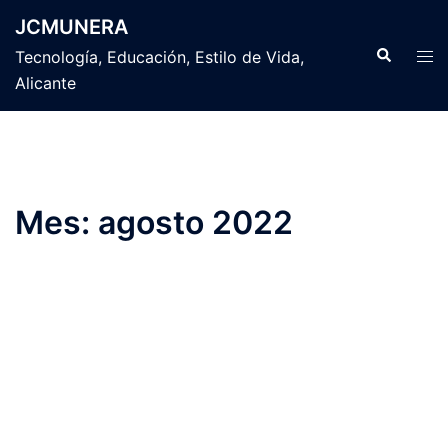
Saltar
JCMUNERA
al
Buscar
Alte
Tecnología, Educación, Estilo de Vida,
contenido
men
Alicante
Mes:
agosto 2022