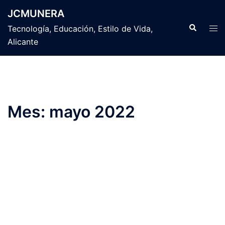
Saltar
JCMUNERA
al
Buscar
Alte
Tecnología, Educación, Estilo de Vida,
contenido
men
Alicante
Mes:
mayo 2022